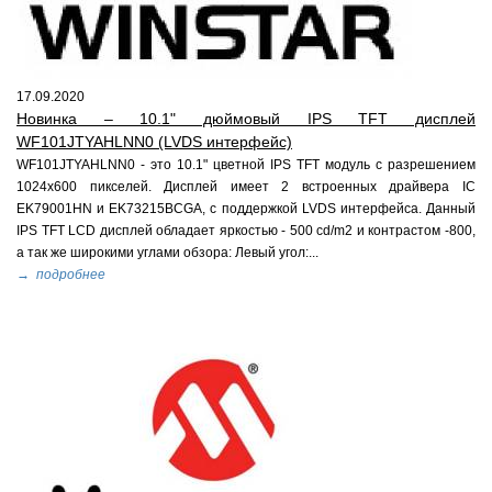
17.09.2020
Новинка – 10.1" дюймовый IPS TFT дисплей
WF101JTYAHLNN0 (LVDS интерфейс)
WF101JTYAHLNN0 - это 10.1" цветной IPS TFT модуль с разрешением
1024x600 пикселей. Дисплей имеет 2 встроенных драйвера IC
EK79001HN и EK73215BCGA, с поддержкой LVDS интерфейса. Данный
IPS TFT LCD дисплей обладает яркостью - 500 cd/m2 и контрастом -800,
а так же широкими углами обзора: Левый угол:...
→ подробнее