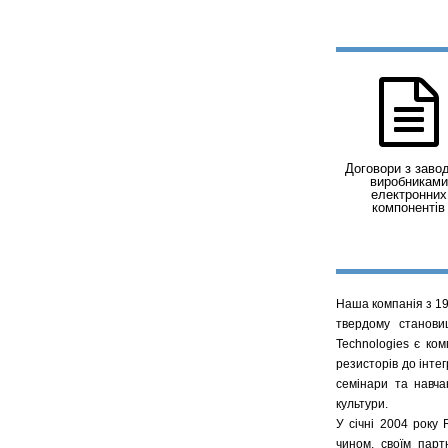
Договори з заво
виробниками
електронних
компонентів
Наша компанія з 19
твердому станови
Technologies є ком
резисторів до інте
семінари та навча
культури.
У січні 2004 року
чином, своїм парт