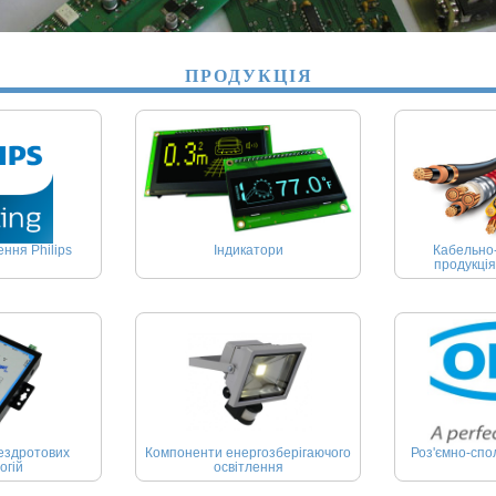
ПРОДУКЦІЯ
ння Philips
Індикатори
Кабельно
продукція
ездротових
Компоненти енергозберігаючого
Роз'ємно-спо
огій
освітлення