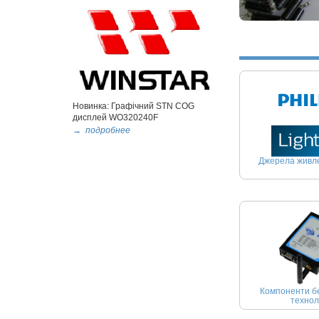
Новинка: Графічний STN COG
дисплей WO320240F
→ подробнее
Джерела живле
Компоненти б
технол