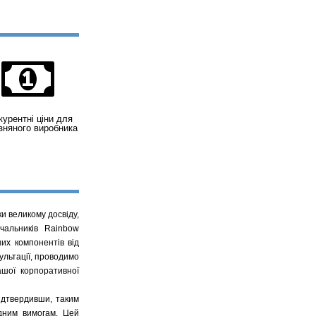
курентні ціни для
изняного виробника
и великому досвіду,
чальників Rainbow
их компонентів від
ультації, проводимо
ашої корпоративної
ідтвердивши, таким
одним вимогам. Цей