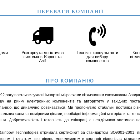
ПЕРЕВАГИ КОМПАНІЇ
дами
Розгорнута логістична
Технічні консультанти
Кон
система в Європі та
для вибору
вітч
Азії
компонентів
ПРО КОМПАНІЮ
92 року постачає сучасні імпортні мікросхеми вітчизняним споживачам. Завдяк
щу на ринку електронних компонентів та авторитету у західних поста
панією, що динамічно розвивається. Ми пропонуємо стабільні поставки різн
гральних схем за помірними цінами, необхідні інформаційні матеріали та конс
ння. Доброзичливість і готовність до співпраці є невід'ємною частиною н
 Rainbow Technologies отримала сертифікат за стандартом ISO9001-2001, п
нерам і клієнтам, що рівень менеджменту в компанії відповідає міжнар