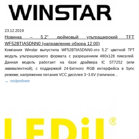
23.12.2019
Новинка – 5.2" дюймовый ультраширокий TFT
WF52BTIASDNN0 (направление обзора 12:00)
Компания Winstar выпустила WF52BTIASDNN0-это 5.2” цветной TFT
модуль ультраширокого формата с разрешением 480x128 пикселей.
Данная модель работает на базе драйвера IC ST7252 (или
эквивалентной), с поддержкой 24-Битного RGB интерфейса в Sync
режиме; напряжение питания VCC дисплея 3~3.6V (типичное...
→ подробнее