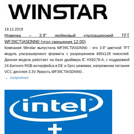
19.12.2019
Новинка – 3.9" дюймовый ультраширокий TFT
WF39CTIASDNN0 (угол смещения 12:00)
Компания Winstar выпустила WF39CTIASDNN0 - это 3.9” цветной TFT
модуль ультраширокого формата с разрешением 480x128 пикселей.
Данная модель работает на базе драйвера IC HX8278-A, с поддержкой
24-Битного RGB интерфейса в DE и Sync режимах; напряжение питания
VCC дисплея 3.3V Яркость WF39CTIASDNN0...
→ подробнее