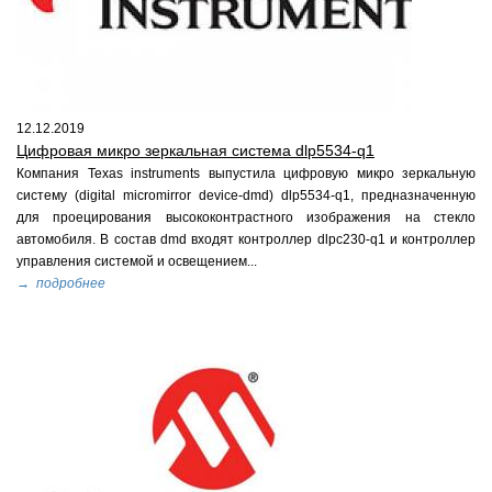
12.12.2019
Цифровая микро зеркальная система dlp5534-q1
Компания Texas instruments выпустила цифровую микро зеркальную
систему (digital micromirror device-dmd) dlp5534-q1, предназначенную
для проецирования высококонтрастного изображения на стекло
автомобиля. В состав dmd входят контроллер dlpc230-q1 и контроллер
управления системой и освещением...
→ подробнее