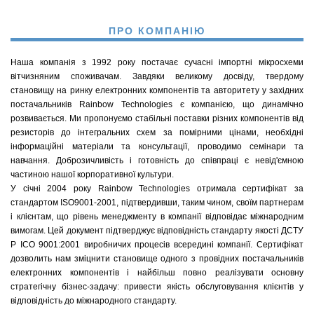
ПРО КОМПАНІЮ
Наша компанія з 1992 року постачає сучасні імпортні мікросхеми
вітчизняним споживачам. Завдяки великому досвіду, твердому
становищу на ринку електронних компонентів та авторитету у західних
постачальників Rainbow Technologies є компанією, що динамічно
розвивається. Ми пропонуємо стабільні поставки різних компонентів від
резисторів до інтегральних схем за помірними цінами, необхідні
інформаційні матеріали та консультації, проводимо семінари та
навчання. Доброзичливість і готовність до співпраці є невід'ємною
частиною нашої корпоративної культури.
У січні 2004 року Rainbow Technologies отримала сертифікат за
стандартом ISO9001-2001, підтвердивши, таким чином, своїм партнерам
і клієнтам, що рівень менеджменту в компанії відповідає міжнародним
вимогам. Цей документ підтверджує відповідність стандарту якості ДСТУ
Р ІСО 9001:2001 виробничих процесів всередині компанії. Сертифікат
дозволить нам зміцнити становище одного з провідних постачальників
електронних компонентів і найбільш повно реалізувати основну
стратегічну бізнес-задачу: привести якість обслуговування клієнтів у
відповідність до міжнародного стандарту.