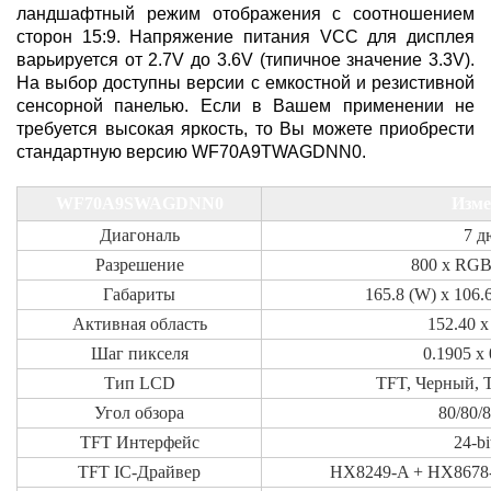
ландшафтный режим отображения с соотношением
сторон 15:9. Напряжение питания VСС для дисплея
варьируется от 2.7V до 3.6V (типичное значение 3.3V).
На выбор доступны версии с емкостной и резистивной
сенсорной панелью. Если в Вашем применении не
требуется высокая яркость, то Вы можете приобрести
стандартную версию WF70A9TWAGDNN0.
WF70A9SWAGDNN0
Изме
Диагональ
7 д
Разрешение
800 x RGB
Габариты
165.8 (W) x 106.
Активная область
152.40 x
Шаг пикселя
0.1905 x
Тип LCD
TFT, Черный, 
Угол обзора
80/80/
TFT Интерфейс
24-b
TFT IC-Драйвер
HX8249-A + HX8678-